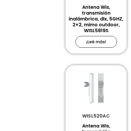
Antena Wis,
transmisión
inalámbrica, dlx, 5GHZ,
2×2, mimo outdoor,
WISL5819S
¡Leé más!
WISL520AC
Antena Wis,