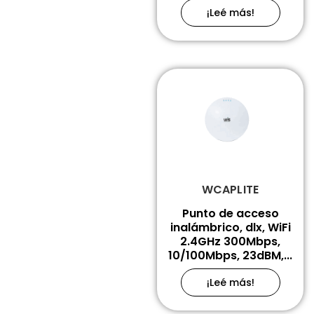
¡Leé más!
WCAPLITE
Punto de acceso
inalámbrico, dlx, WiFi
2.4GHz 300Mbps,
10/100Mbps, 23dBM,...
¡Leé más!