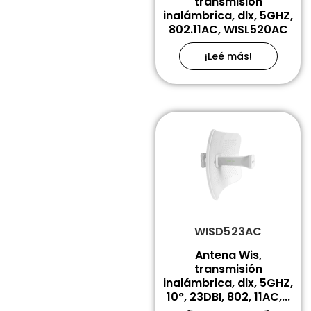
transmisión
inalámbrica, dlx, 5GHZ,
802.11AC, WISL520AC
¡Leé más!
WISD523AC
Antena Wis,
transmisión
inalámbrica, dlx, 5GHZ,
10°, 23DBI, 802, 11AC,...