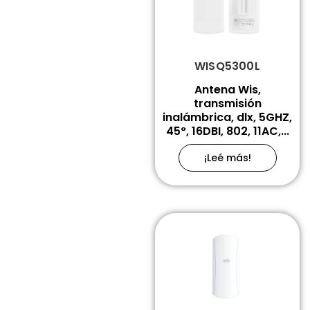
WISQ5300L
Antena Wis,
transmisión
inalámbrica, dlx, 5GHZ,
45°, 16DBI, 802, 11AC,...
¡Leé más!