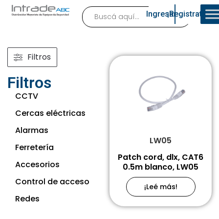
Ingresar
¡Registrate!
Filtros
Filtros
CCTV
Cercas eléctricas
Alarmas
LW05
Ferretería
Patch cord, dlx, CAT6
Accesorios
0.5m blanco, LW05
Control de acceso
¡Leé más!
Redes