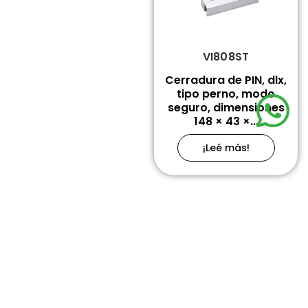
VI808ST
Cerradura de PIN, dlx,
tipo perno, modo
seguro, dimensiones
148 × 43 ×...
¡Leé más!