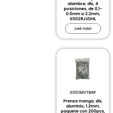
alambre, dlx, 4
posiciones, de 0.1-
0.5mm a 2.2mm,
X0028JVDHL
¡Leé más!
X001MVTBRF
Prensa manga, dlx,
aluminio, 1.2mm,
paquete con 200pcs,