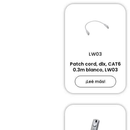
LW03
Patch cord, dlx, CAT6
0.3m blanco, LW03
¡Leé más!