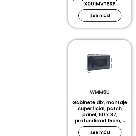
X001MVTBRF
¡Leé más!
WMM6U
Gabinete dlx, montaje
superficial, patch
panel, 60 x 37,
profundidad 15cm,...
¡Leé más!