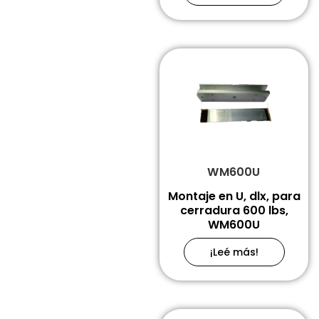
WM600U
Montaje en U, dlx, para
cerradura 600 lbs,
WM600U
¡Leé más!