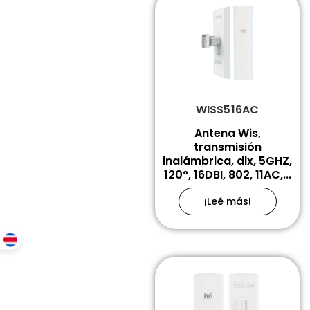
WISS516AC
Antena Wis,
transmisión
inalámbrica, dlx, 5GHZ,
120°, 16DBI, 802, 11AC,...
¡Leé más!