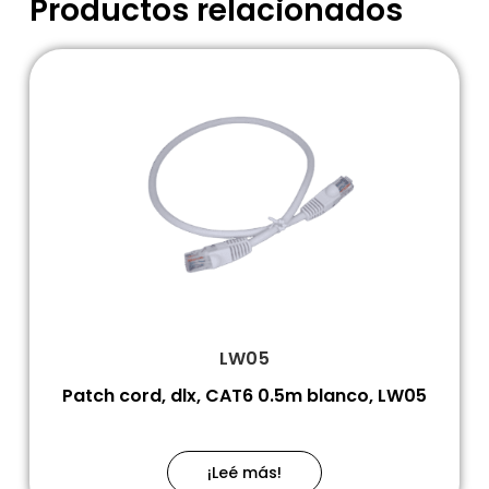
Productos relacionados
LW05
Patch cord, dlx, CAT6 0.5m blanco, LW05
¡Leé más!