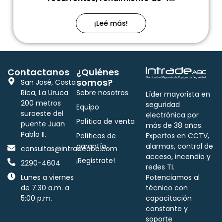
¡Leé más!
Contactanos
¿Quiénes
somos?
San José, Costa
Rica, La Uruca
Sobre nosotros
Líder mayorista en
200 metros
seguridad
Equipo
suroeste del
electrónica por
Política de venta
puente Juan
más de 38 años.
Pablo II.
Políticas de
Expertos en CCTV,
garantía
alarmas, control de
consultas@intradeabc.com
acceso, incendio y
¡Registrate!
2290-4604
redes TI.
Lunes a viernes
Potenciamos al
de 7:30 a.m. a
técnico con
5:00 p.m.
capacitación
constante y
soporte