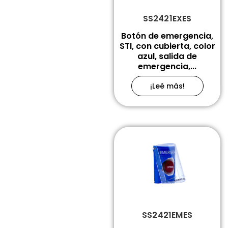
SS2421EXES
Botón de emergencia,
STI, con cubierta, color
azul, salida de
emergencia,...
¡Leé más!
SS2421EMES