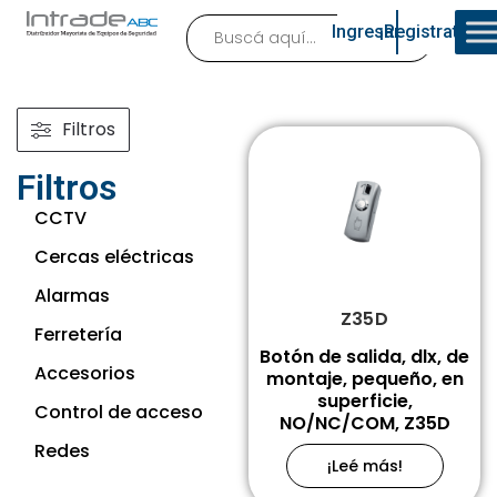
Ingresar
¡Registrate!
Filtros
Filtros
CCTV
Cercas eléctricas
Alarmas
Z35D
Ferretería
Botón de salida, dlx, de
Accesorios
montaje, pequeño, en
superficie,
Control de acceso
NO/NC/COM, Z35D
Redes
¡Leé más!