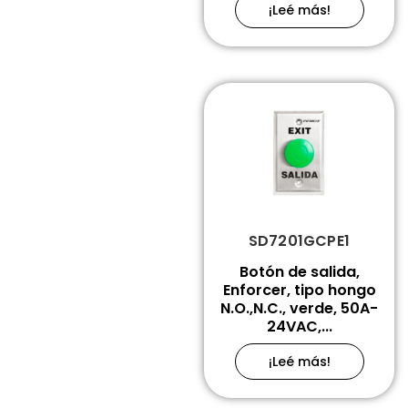
¡Leé más!
SD7201GCPE1
Botón de salida,
Enforcer, tipo hongo
N.O.,N.C., verde, 50A-
24VAC,...
¡Leé más!