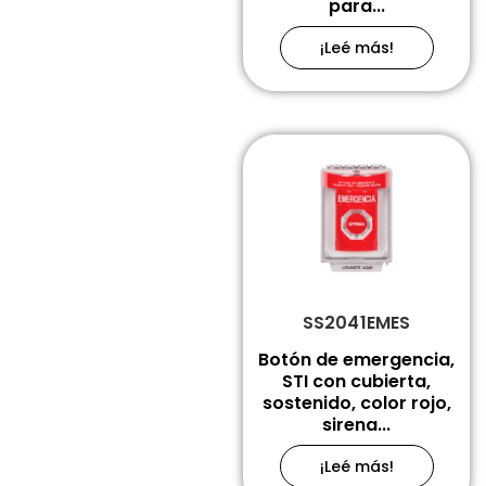
para...
¡Leé más!
SS2041EMES
Botón de emergencia,
STI con cubierta,
sostenido, color rojo,
sirena...
¡Leé más!