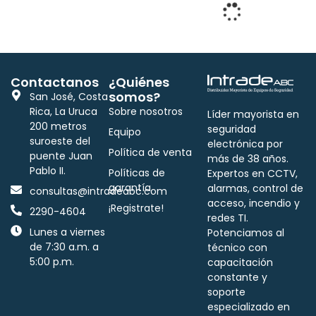
SD7175SGEX1Q
Botón de salida,
Enforcer, anti
vandalismo N.A.,N.C.,
DPST, IP65,...
¡Leé más!