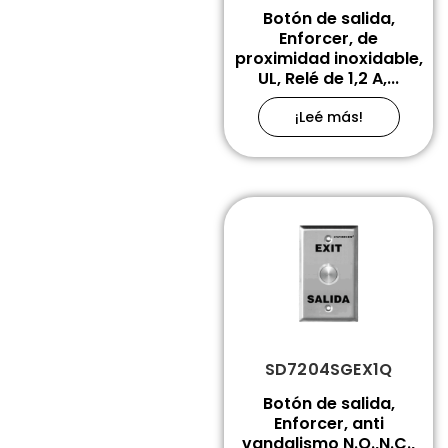
Botón de salida,
Enforcer, de
proximidad inoxidable,
UL, Relé de 1,2 A,...
¡Leé más!
SD7204SGEX1Q
Botón de salida,
Enforcer, anti
vandalismo N.O.,N.C.,