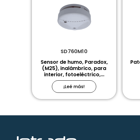
SD760M10
Sensor de humo, Paradox,
Pat
(M25), inalámbrico, para
interior, fotoeléctrico,...
¡Leé más!