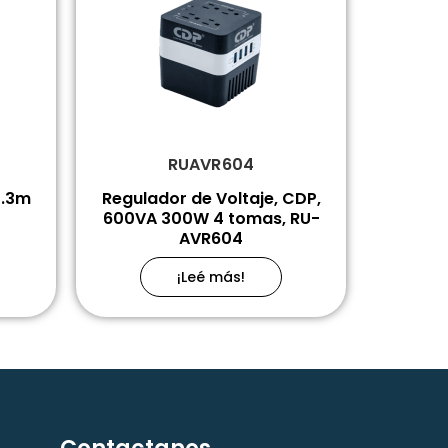
RUAVR604
0.3m
Regulador de Voltaje, CDP,
600VA 300W 4 tomas, RU-
AVR604
¡Leé más!