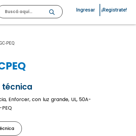
Ingresar
¡Registrate!
02GC-PEQ
CPEQ
 técnica
a, Enforcer, con luz grande, UL, 50A-
C-PEQ
técnica