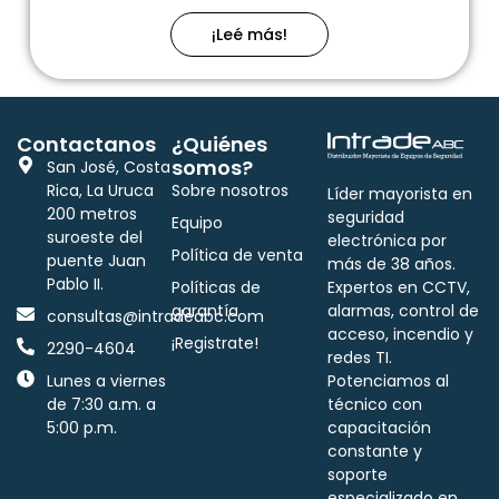
¡Leé más!
Contactanos
¿Quiénes
somos?
San José, Costa
Rica, La Uruca
Sobre nosotros
Líder mayorista en
200 metros
seguridad
Equipo
suroeste del
electrónica por
Política de venta
puente Juan
más de 38 años.
Pablo II.
Políticas de
Expertos en CCTV,
garantía
alarmas, control de
consultas@intradeabc.com
acceso, incendio y
¡Registrate!
2290-4604
redes TI.
Lunes a viernes
Potenciamos al
de 7:30 a.m. a
técnico con
5:00 p.m.
capacitación
constante y
soporte
especializado en