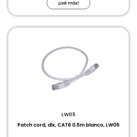
¡Leé más!
LW05
Patch cord, dlx, CAT6 0.5m blanco, LW05