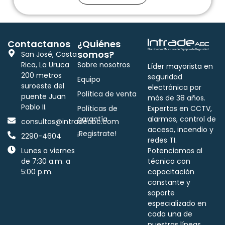
Contactanos
¿Quiénes
somos?
San José, Costa
Rica, La Uruca
Sobre nosotros
Líder mayorista en
200 metros
seguridad
Equipo
suroeste del
electrónica por
Política de venta
puente Juan
más de 38 años.
Pablo II.
Políticas de
Expertos en CCTV,
garantía
alarmas, control de
consultas@intradeabc.com
acceso, incendio y
¡Registrate!
2290-4604
redes TI.
Lunes a viernes
Potenciamos al
de 7:30 a.m. a
técnico con
5:00 p.m.
capacitación
constante y
soporte
especializado en
cada una de
nuestras líneas.