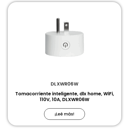
DLXWR06W
Tomacorriente inteligente, dlx home, WiFi,
110V, 10A, DLXWR06W
¡Leé más!