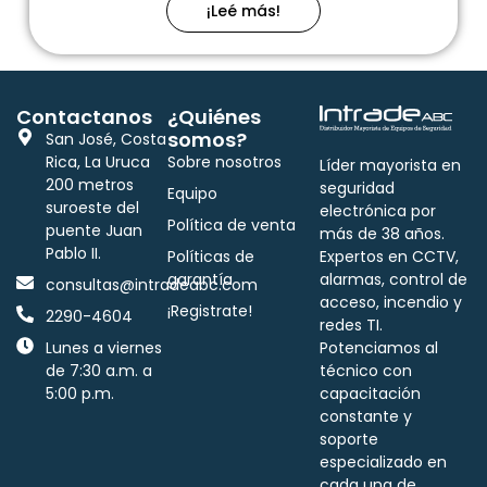
¡Leé más!
Contactanos
¿Quiénes
somos?
San José, Costa
Rica, La Uruca
Sobre nosotros
Líder mayorista en
200 metros
seguridad
Equipo
suroeste del
electrónica por
Política de venta
puente Juan
más de 38 años.
Pablo II.
Políticas de
Expertos en CCTV,
garantía
alarmas, control de
consultas@intradeabc.com
acceso, incendio y
¡Registrate!
2290-4604
redes TI.
Lunes a viernes
Potenciamos al
de 7:30 a.m. a
técnico con
5:00 p.m.
capacitación
constante y
soporte
especializado en
cada una de