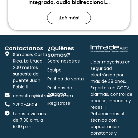
integrado, audio bidireccional,...
¡Leé más!
Contactanos
¿Quiénes
somos?
San José, Costa
Rica, La Uruca
Sobre nosotros
Líder mayorista en
200 metros
seguridad
Equipo
suroeste del
electrónica por
Política de venta
puente Juan
más de 38 años.
Pablo II.
Políticas de
Expertos en CCTV,
garantía
alarmas, control de
consultas@intradeabc.com
acceso, incendio y
¡Registrate!
2290-4604
redes TI.
Lunes a viernes
Potenciamos al
de 7:30 a.m. a
técnico con
5:00 p.m.
capacitación
constante y