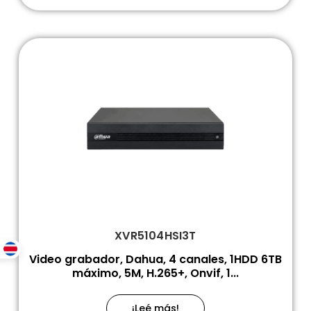
XVR5104HSI3T
Video grabador, Dahua, 4 canales, 1HDD 6TB
máximo, 5M, H.265+, Onvif, 1...
¡Leé más!