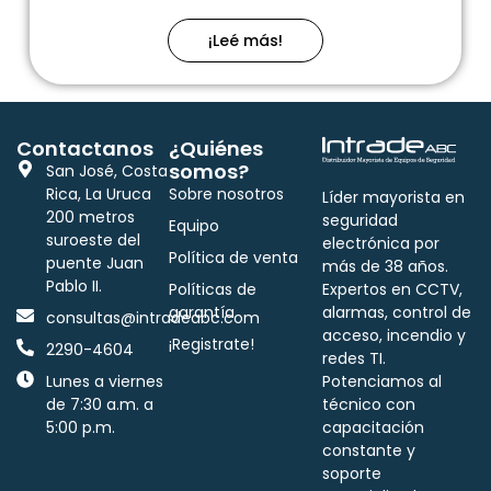
¡Leé más!
Contactanos
¿Quiénes
somos?
San José, Costa
Rica, La Uruca
Sobre nosotros
Líder mayorista en
200 metros
seguridad
Equipo
suroeste del
electrónica por
Política de venta
puente Juan
más de 38 años.
Pablo II.
Políticas de
Expertos en CCTV,
garantía
alarmas, control de
consultas@intradeabc.com
acceso, incendio y
¡Registrate!
2290-4604
redes TI.
Lunes a viernes
Potenciamos al
de 7:30 a.m. a
técnico con
5:00 p.m.
capacitación
constante y
soporte