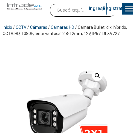
Ingresar
¡Registrate!
Inicio
/
CCTV
/
Cámaras
/
Cámaras HD
/ Cámara Bullet, dlx, híbrido,
CCTV, HD, 1080P, lente varifocal 2.8-12mm, 12V, IP67, DLXV727