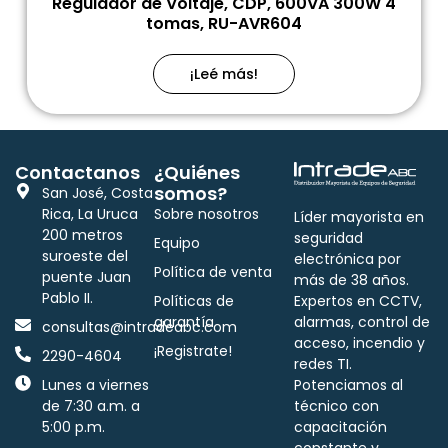
Regulador de Voltaje, CDP, 600VA 300W 4
tomas, RU-AVR604
¡Leé más!
Contactanos
¿Quiénes
somos?
San José, Costa
Rica, La Uruca
Sobre nosotros
Líder mayorista en
200 metros
seguridad
Equipo
suroeste del
electrónica por
Política de venta
puente Juan
más de 38 años.
Pablo II.
Políticas de
Expertos en CCTV,
garantía
alarmas, control de
consultas@intradeabc.com
acceso, incendio y
¡Registrate!
2290-4604
redes TI.
Lunes a viernes
Potenciamos al
de 7:30 a.m. a
técnico con
5:00 p.m.
capacitación
constante y