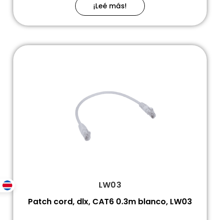
¡Leé más!
LW03
Patch cord, dlx, CAT6 0.3m blanco, LW03