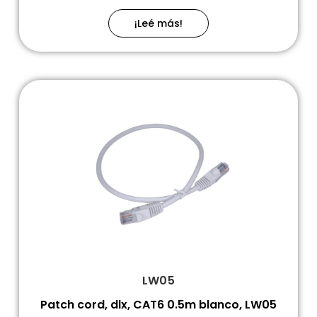
¡Leé más!
LW05
Patch cord, dlx, CAT6 0.5m blanco, LW05