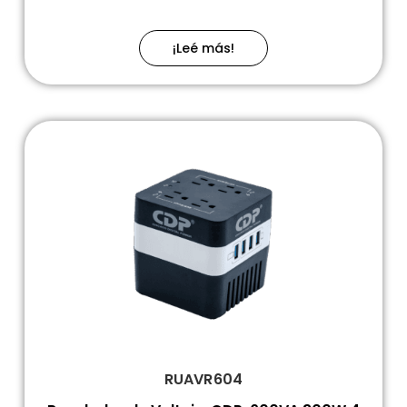
¡Leé más!
RUAVR604