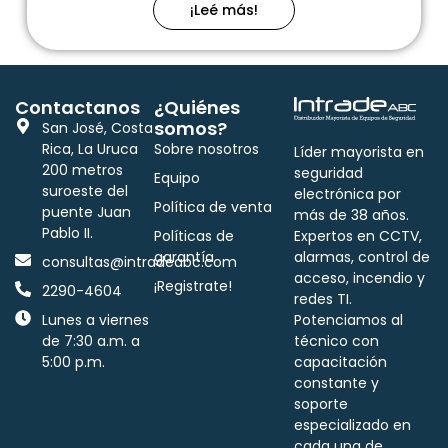
¡Leé más!
Contactanos
¿Quiénes
somos?
San José, Costa
Rica, La Uruca
Sobre nosotros
Líder mayorista en
200 metros
seguridad
Equipo
suroeste del
electrónica por
Política de venta
puente Juan
más de 38 años.
Pablo II.
Políticas de
Expertos en CCTV,
garantía
alarmas, control de
consultas@intradeabc.com
acceso, incendio y
¡Registrate!
2290-4604
redes TI.
Lunes a viernes
Potenciamos al
de 7:30 a.m. a
técnico con
5:00 p.m.
capacitación
constante y
soporte
especializado en
cada una de