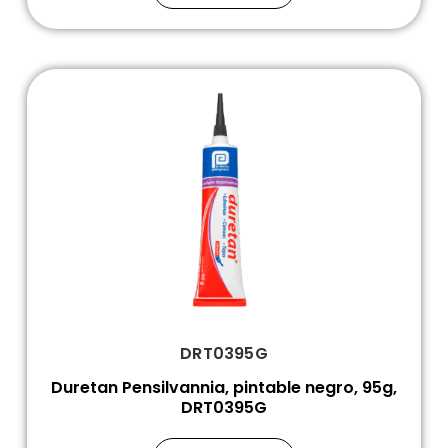
DRT0395G
Duretan Pensilvannia, pintable negro, 95g,
DRT0395G