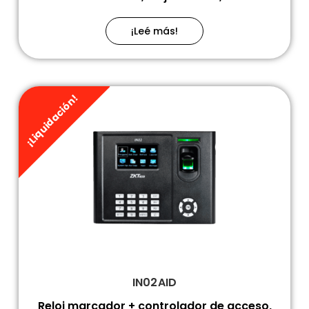
¡Leé más!
¡Liquidación!
IN02AID
Reloj marcador + controlador de acceso,