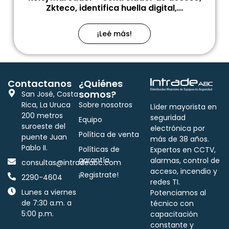
Zkteco, identifica huella digital,...
¡Leé más!
Contactanos
¿Quiénes
somos?
San José, Costa
Rica, La Uruca
Sobre nosotros
Líder mayorista en
200 metros
seguridad
Equipo
suroeste del
electrónica por
Política de venta
puente Juan
más de 38 años.
Pablo II.
Políticas de
Expertos en CCTV,
garantía
alarmas, control de
consultas@intradeabc.com
acceso, incendio y
¡Registrate!
2290-4604
redes TI.
Lunes a viernes
Potenciamos al
de 7:30 a.m. a
técnico con
5:00 p.m.
capacitación
constante y