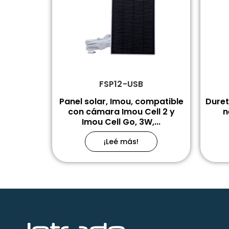
FSP12-USB
Panel solar, Imou, compatible
Duret
con cámara Imou Cell 2 y
n
Imou Cell Go, 3W,...
¡Leé más!