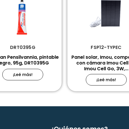
DRT0395G
FSP12-TYPEC
an Pensilvannia, pintable
Panel solar, Imou, comp
egro, 95g, DRT0395G
con cámara Imou Cell 
Imou Cell Go, 3W,...
¡Leé más!
¡Leé más!