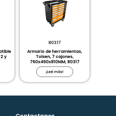
80317
atible
Armario de herramientas,
2 y
Tolsen, 7 cajones,
760x460x810MM, 80317
¡Leé más!