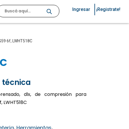
Ingresar
¡Registrate!
RG59 6f, LWHT518C
8C
 técnica
rensado, dlx, de compresión para
f, LWHT518C
eteria
,
Herramientas
,