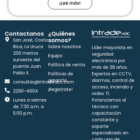
¡Leé más!
Contactanos
¿Quiénes
somos?
San José, Costa
Rica, La Uruca
Sobre nosotros
Líder mayorista en
200 metros
seguridad
Equipo
suroeste del
electrónica por
Política de venta
puente Juan
más de 38 años.
Pablo II.
Políticas de
Expertos en CCTV,
garantía
alarmas, control de
consultas@intradeabc.com
acceso, incendio y
¡Registrate!
2290-4604
redes TI.
Lunes a viernes
Potenciamos al
de 7:30 a.m. a
técnico con
5:00 p.m.
capacitación
constante y
soporte
especializado en
cada una de