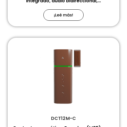
integrado, audio bidireccional,...
¡Leé más!
DCT12M-C