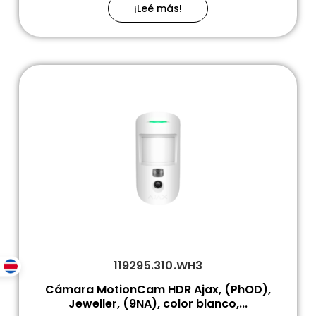
¡Leé más!
119295.310.WH3
Cámara MotionCam HDR Ajax, (PhOD),
Jeweller, (9NA), color blanco,...