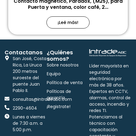
Contacto magnético, Paradox, (M25), para
Puerta y ventana, color café, 2...
¡Leé más!
Contactanos
¿Quiénes
somos?
San José, Costa
Rica, La Uruca
Sobre nosotros
Líder mayorista en
200 metros
seguridad
Equipo
suroeste del
electrónica por
Política de venta
puente Juan
más de 38 años.
Pablo II.
Políticas de
Expertos en CCTV,
garantía
alarmas, control de
consultas@intradeabc.com
acceso, incendio y
¡Registrate!
2290-4604
redes TI.
Lunes a viernes
Potenciamos al
de 7:30 a.m. a
técnico con
5:00 p.m.
capacitación
constante y