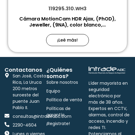
119295.310.WH3
Cámara MotionCam HDR Ajax, (PhOD),
Jeweller, (9NA), color blanco,...
¡Leé más!
Contactanos
¿Quiénes
somos?
San José, Costa
Rica, La Uruca
Sobre nosotros
Líder mayorista en
200 metros
seguridad
Equipo
suroeste del
electrónica por
Política de venta
puente Juan
más de 38 años.
Pablo II.
Políticas de
Expertos en CCTV,
garantía
alarmas, control de
consultas@intradeabc.com
acceso, incendio y
¡Registrate!
2290-4604
redes TI.
Lunes a viernes
Potenciamos al