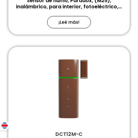
Sensor de humo, Paradox, (M25),
inalámbrico, para interior, fotoeléctrico,...
¡Leé más!
DCT12M-C