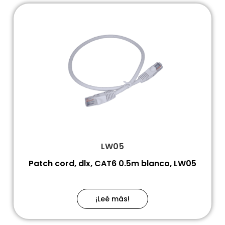
LW05
Patch cord, dlx, CAT6 0.5m blanco, LW05
¡Leé más!