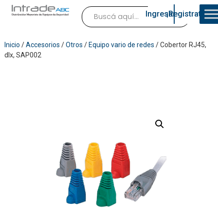
Ingresar
¡Registrate!
Inicio
/
Accesorios
/
Otros
/
Equipo vario de redes
/ Cobertor RJ45,
dlx, SAP002