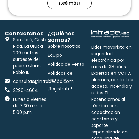
¡Leé más!
Contactanos
¿Quiénes
somos?
San José, Costa
Rica, La Uruca
Sobre nosotros
Líder mayorista en
200 metros
seguridad
Equipo
suroeste del
electrónica por
Política de venta
puente Juan
más de 38 años.
Pablo II.
Políticas de
Expertos en CCTV,
garantía
alarmas, control de
consultas@intradeabc.com
acceso, incendio y
¡Registrate!
2290-4604
redes TI.
Lunes a viernes
Potenciamos al
de 7:30 a.m. a
técnico con
5:00 p.m.
capacitación
constante y
soporte
especializado en
cada una de