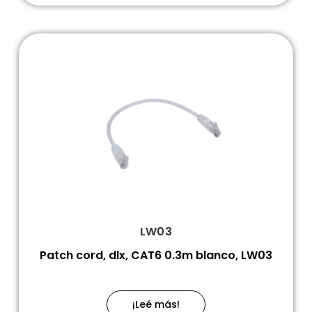
LW03
Patch cord, dlx, CAT6 0.3m blanco, LW03
¡Leé más!