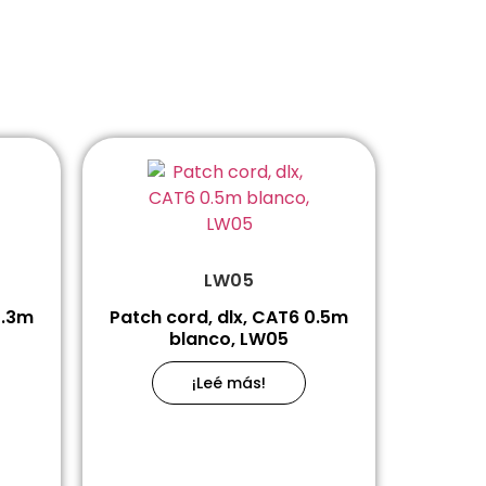
LW05
0.3m
Patch cord, dlx, CAT6 0.5m
blanco, LW05
¡Leé más!