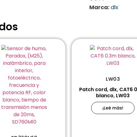
Marca:
dlx
ados
LW03
Patch cord, dlx, CAT6 
blanco, LW03
¡Leé más!