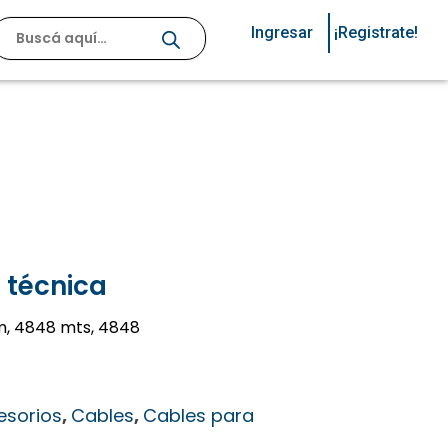
Ingresar
¡Registrate!
 técnica
5 m, 4848 mts, 4848
esorios
,
Cables
,
Cables para