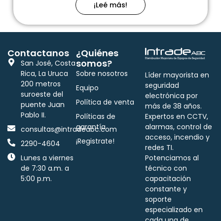
¡Leé más!
Contactanos
¿Quiénes
somos?
San José, Costa
Rica, La Uruca
Sobre nosotros
Líder mayorista en
200 metros
seguridad
Equipo
suroeste del
electrónica por
Política de venta
puente Juan
más de 38 años.
Pablo II.
Políticas de
Expertos en CCTV,
garantía
alarmas, control de
consultas@intradeabc.com
acceso, incendio y
¡Registrate!
2290-4604
redes TI.
Lunes a viernes
Potenciamos al
de 7:30 a.m. a
técnico con
5:00 p.m.
capacitación
constante y
soporte
especializado en
cada una de