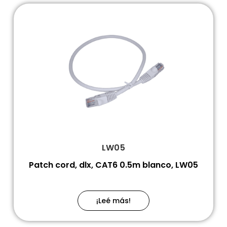
LW05
Patch cord, dlx, CAT6 0.5m blanco, LW05
¡Leé más!