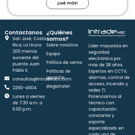
¡Leé más!
Contactanos
¿Quiénes
somos?
San José, Costa
Rica, La Uruca
Sobre nosotros
Líder mayorista en
200 metros
seguridad
Equipo
suroeste del
electrónica por
Política de venta
puente Juan
más de 38 años.
Pablo II.
Políticas de
Expertos en CCTV,
garantía
alarmas, control de
consultas@intradeabc.com
acceso, incendio y
¡Registrate!
2290-4604
redes TI.
Lunes a viernes
Potenciamos al
de 7:30 a.m. a
técnico con
5:00 p.m.
capacitación
constante y
soporte
especializado en
cada una de