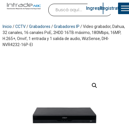
Ingresar
¡Registrate!
Inicio
/
CCTV
/
Grabadores
/
Grabadores IP
/ Video grabador, Dahua,
32 canales, 16 canales PoE, 2HDD 16TB máximo, 180Mbps, 16MP,
H.265+, Onvif, 1 entrada y 1 salida de audio, WizSense, DHI-
NVR4232-16P-EI