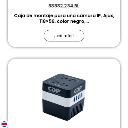
88882.234.BL
Caja de montaje para una cámara IP, Ajax,
118×59, color negro,...
¡Leé más!