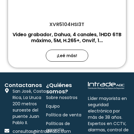
XVR5104HSI3T
Video grabador, Dahua, 4 canales, 1HDD 6TB
máximo, 5M, H.265+, Onvif, 1...
¡Leé más!
Contactanos
¿Quiénes
somos?
San José, Costa
Rica, La Uruca
Sobre nosotros
Líder mayorista en
200 metros
seguridad
Equipo
suroeste del
electrónica por
Política de venta
puente Juan
más de 38 años.
Pablo II.
Políticas de
Expertos en CCTV,
garantía
alarmas, control de
consultas@intradeabc.com