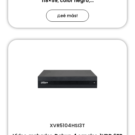
118×59, color negro,...
¡Leé más!
XVR5104HSI3T