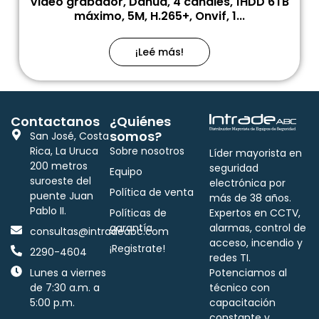
Video grabador, Dahua, 4 canales, 1HDD 6TB
máximo, 5M, H.265+, Onvif, 1...
¡Leé más!
Contactanos
¿Quiénes
somos?
San José, Costa
Rica, La Uruca
Sobre nosotros
Líder mayorista en
200 metros
seguridad
Equipo
suroeste del
electrónica por
Política de venta
puente Juan
más de 38 años.
Pablo II.
Políticas de
Expertos en CCTV,
garantía
alarmas, control de
consultas@intradeabc.com
acceso, incendio y
¡Registrate!
2290-4604
redes TI.
Lunes a viernes
Potenciamos al
de 7:30 a.m. a
técnico con
5:00 p.m.
capacitación
constante y