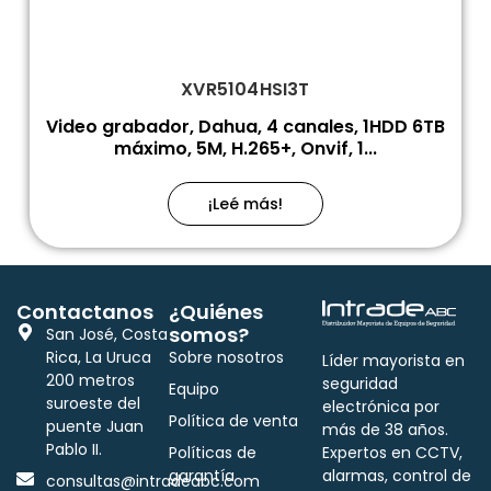
XVR5104HSI3T
Video grabador, Dahua, 4 canales, 1HDD 6TB
máximo, 5M, H.265+, Onvif, 1...
¡Leé más!
Contactanos
¿Quiénes
somos?
San José, Costa
Rica, La Uruca
Sobre nosotros
Líder mayorista en
200 metros
seguridad
Equipo
suroeste del
electrónica por
Política de venta
puente Juan
más de 38 años.
Pablo II.
Políticas de
Expertos en CCTV,
garantía
alarmas, control de
consultas@intradeabc.com