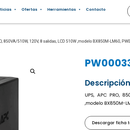
ticias
Ofertas
Herramientas
Contacto
O, 850VA/510W, 120V, 8 salidas, LCD 510W ,modelo BX850M-LM60, PW
PW0003
Descripción
UPS, APC PRO, 850
,modelo BX850M-L
Descargar ficha 