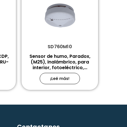
SD760M10
CDP,
Sensor de humo, Paradox,
 RU-
(M25), inalámbrico, para
interior, fotoeléctrico,...
¡Leé más!