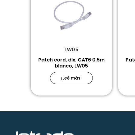
LW05
Patch cord, dlx, CAT6 0.5m
Pat
blanco, LW05
¡Leé más!