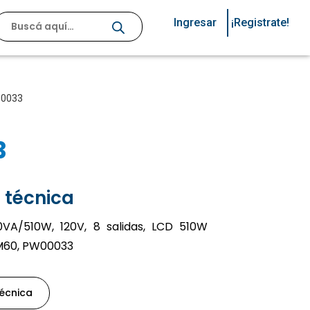
Ingresar
¡Registrate!
00033
3
 técnica
VA/510W, 120V, 8 salidas, LCD 510W
M60, PW00033
técnica