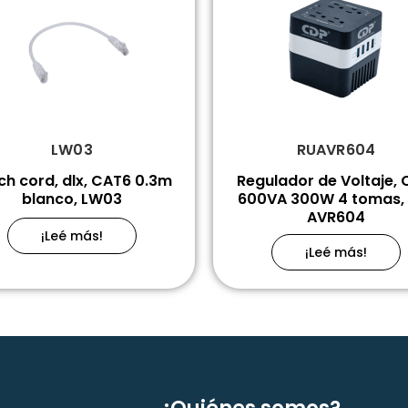
LW03
RUAVR604
ch cord, dlx, CAT6 0.3m
Regulador de Voltaje, 
blanco, LW03
600VA 300W 4 tomas,
AVR604
¡Leé más!
¡Leé más!