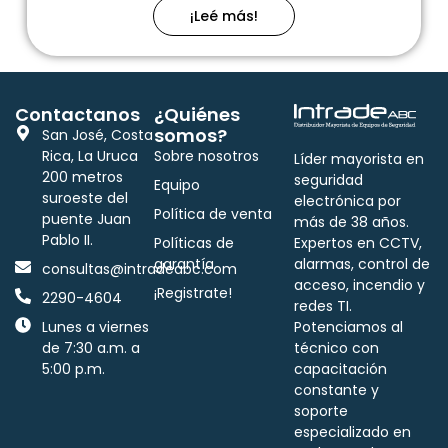
¡Leé más!
Contactanos
¿Quiénes
somos?
San José, Costa
Rica, La Uruca
Sobre nosotros
Líder mayorista en
200 metros
seguridad
Equipo
suroeste del
electrónica por
Política de venta
puente Juan
más de 38 años.
Pablo II.
Políticas de
Expertos en CCTV,
garantía
alarmas, control de
consultas@intradeabc.com
acceso, incendio y
¡Registrate!
2290-4604
redes TI.
Lunes a viernes
Potenciamos al
de 7:30 a.m. a
técnico con
5:00 p.m.
capacitación
constante y
soporte
especializado en