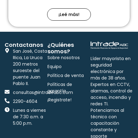
¡Leé más!
Contactanos
¿Quiénes
somos?
San José, Costa
Rica, La Uruca
Sobre nosotros
Líder mayorista en
200 metros
seguridad
Equipo
suroeste del
electrónica por
Política de venta
puente Juan
más de 38 años.
Pablo II.
Políticas de
Expertos en CCTV,
garantía
alarmas, control de
consultas@intradeabc.com
acceso, incendio y
¡Registrate!
2290-4604
redes TI.
Lunes a viernes
Potenciamos al
de 7:30 a.m. a
técnico con
5:00 p.m.
capacitación
constante y
soporte