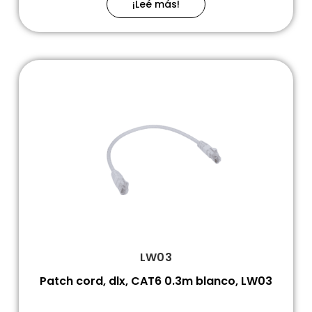
¡Leé más!
LW03
Patch cord, dlx, CAT6 0.3m blanco, LW03