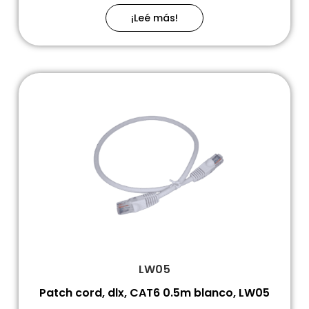
¡Leé más!
LW05
Patch cord, dlx, CAT6 0.5m blanco, LW05