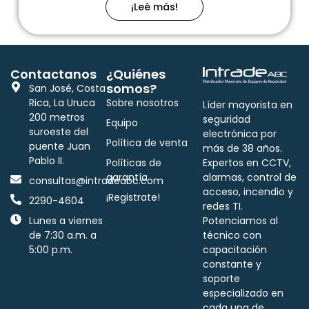
¡Leé más!
Contactanos
¿Quiénes
somos?
San José, Costa
Rica, La Uruca
Sobre nosotros
Líder mayorista en
200 metros
seguridad
Equipo
suroeste del
electrónica por
Política de venta
puente Juan
más de 38 años.
Pablo II.
Políticas de
Expertos en CCTV,
garantía
alarmas, control de
consultas@intradeabc.com
acceso, incendio y
¡Registrate!
2290-4604
redes TI.
Lunes a viernes
Potenciamos al
de 7:30 a.m. a
técnico con
5:00 p.m.
capacitación
constante y
soporte
especializado en
cada una de