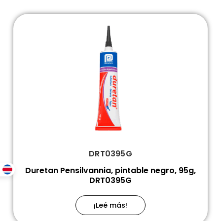
DRT0395G
Duretan Pensilvannia, pintable negro, 95g,
DRT0395G
¡Leé más!