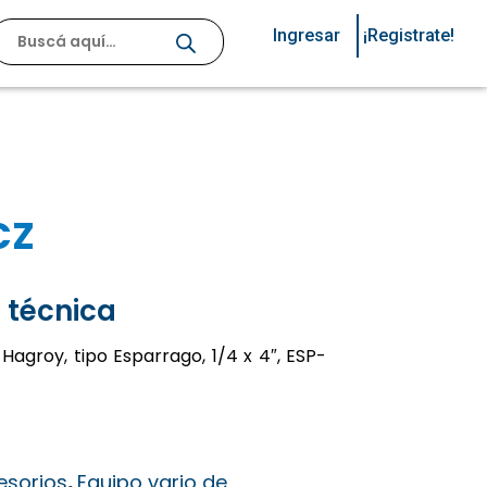
Ingresar
¡Registrate!
CZ
 técnica
 Hagroy, tipo Esparrago, 1/4 x 4″, ESP-
esorios
,
Equipo vario de