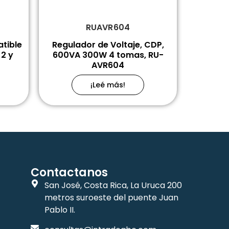
RUAVR604
atible
Regulador de Voltaje, CDP,
2 y
600VA 300W 4 tomas, RU-
AVR604
¡Leé más!
Contactanos
San José, Costa Rica, La Uruca 200
metros suroeste del puente Juan
Pablo II.