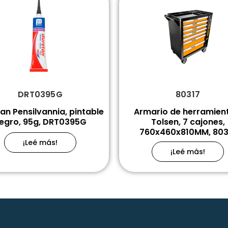
DRT0395G
80317
an Pensilvannia, pintable
Armario de herramien
egro, 95g, DRT0395G
Tolsen, 7 cajones,
760x460x810MM, 803
¡Leé más!
¡Leé más!