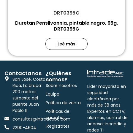
DRT0395G
Duretan Pensilvannia, pintable negro, 95g,
DRT0395G
¡Leé más!
Contactanos
¿Quiénes
somos?
San José, Costa
Rica, La Uruca
Sobre nosotros
Líder mayorista en
200 metros
seguridad
Equipo
suroeste del
electrónica por
Política de venta
puente Juan
más de 38 años.
Pablo II.
Políticas de
Expertos en CCTV,
garantía
alarmas, control de
consultas@intradeabc.com
acceso, incendio y
¡Registrate!
2290-4604
redes TI.