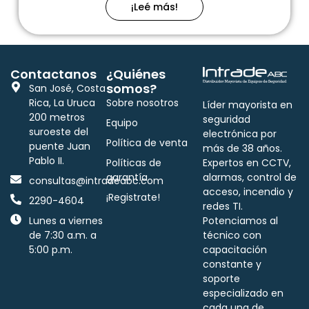
¡Leé más!
Contactanos
¿Quiénes
somos?
San José, Costa
Rica, La Uruca
Sobre nosotros
Líder mayorista en
200 metros
seguridad
Equipo
suroeste del
electrónica por
Política de venta
puente Juan
más de 38 años.
Pablo II.
Políticas de
Expertos en CCTV,
garantía
alarmas, control de
consultas@intradeabc.com
acceso, incendio y
¡Registrate!
2290-4604
redes TI.
Lunes a viernes
Potenciamos al
de 7:30 a.m. a
técnico con
5:00 p.m.
capacitación
constante y
soporte
especializado en
cada una de