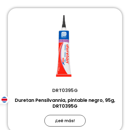
DRT0395G
Duretan Pensilvannia, pintable negro, 95g,
DRT0395G
¡Leé más!