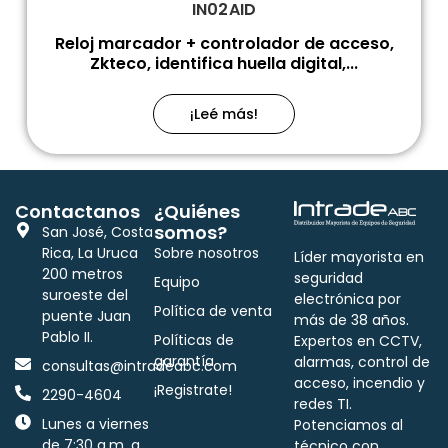
IN02AID
Reloj marcador + controlador de acceso,
Zkteco, identifica huella digital,...
¡Leé más!
Contactanos
¿Quiénes
somos?
San José, Costa
Rica, La Uruca
Sobre nosotros
Líder mayorista en
200 metros
seguridad
Equipo
suroeste del
electrónica por
Política de venta
puente Juan
más de 38 años.
Pablo II.
Políticas de
Expertos en CCTV,
garantía
alarmas, control de
consultas@intradeabc.com
acceso, incendio y
¡Registrate!
2290-4604
redes TI.
Lunes a viernes
Potenciamos al
de 7:30 a.m. a
técnico con