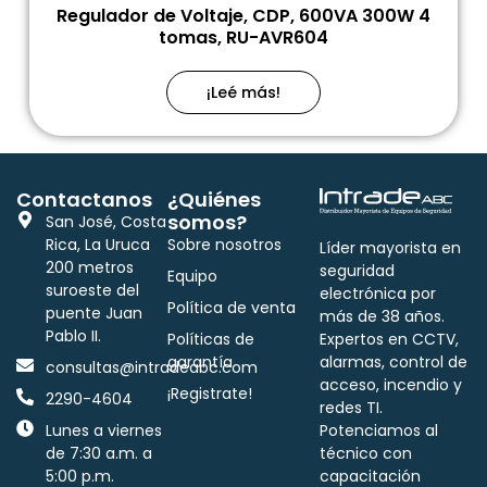
Regulador de Voltaje, CDP, 600VA 300W 4
tomas, RU-AVR604
¡Leé más!
Contactanos
¿Quiénes
somos?
San José, Costa
Rica, La Uruca
Sobre nosotros
Líder mayorista en
200 metros
seguridad
Equipo
suroeste del
electrónica por
Política de venta
puente Juan
más de 38 años.
Pablo II.
Políticas de
Expertos en CCTV,
garantía
alarmas, control de
consultas@intradeabc.com
acceso, incendio y
¡Registrate!
2290-4604
redes TI.
Lunes a viernes
Potenciamos al
de 7:30 a.m. a
técnico con
5:00 p.m.
capacitación