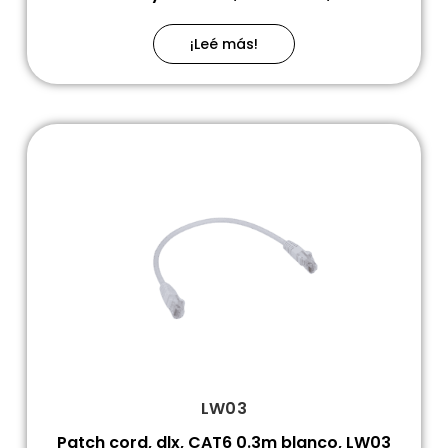
¡Leé más!
LW03
Patch cord, dlx, CAT6 0.3m blanco, LW03