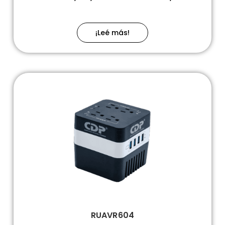
¡Leé más!
RUAVR604