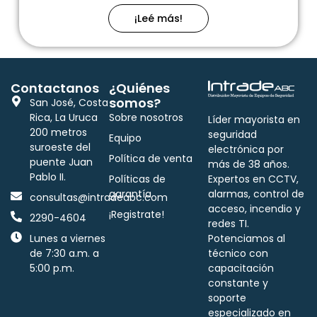
¡Leé más!
Contactanos
¿Quiénes
somos?
San José, Costa
Rica, La Uruca
Sobre nosotros
Líder mayorista en
200 metros
seguridad
Equipo
suroeste del
electrónica por
Política de venta
puente Juan
más de 38 años.
Pablo II.
Políticas de
Expertos en CCTV,
garantía
alarmas, control de
consultas@intradeabc.com
acceso, incendio y
¡Registrate!
2290-4604
redes TI.
Lunes a viernes
Potenciamos al
de 7:30 a.m. a
técnico con
5:00 p.m.
capacitación
constante y
soporte
especializado en