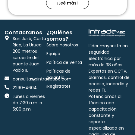
¡Leé más!
Contactanos
¿Quiénes
somos?
San José, Costa
Rica, La Uruca
Sobre nosotros
Líder mayorista en
200 metros
seguridad
Equipo
suroeste del
electrónica por
Política de venta
puente Juan
más de 38 años.
Pablo II.
Políticas de
Expertos en CCTV,
garantía
alarmas, control de
consultas@intradeabc.com
acceso, incendio y
¡Registrate!
2290-4604
redes TI.
Lunes a viernes
Potenciamos al
de 7:30 a.m. a
técnico con
5:00 p.m.
capacitación
constante y
soporte
especializado en
cada una de