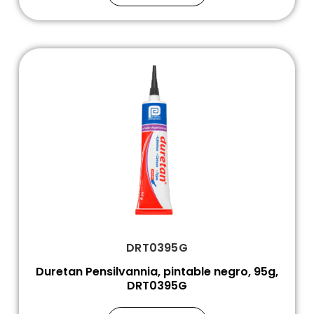
DRT0395G
Duretan Pensilvannia, pintable negro, 95g,
DRT0395G