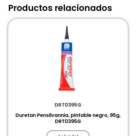
Productos relacionados
DRT0395G
Duretan Pensilvannia, pintable negro, 95g,
DRT0395G