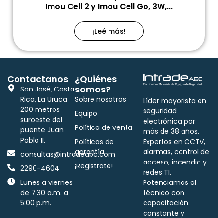
Imou Cell 2 y Imou Cell Go, 3W,...
¡Leé más!
Contactanos
¿Quiénes
somos?
San José, Costa
Rica, La Uruca
Sobre nosotros
Líder mayorista en
200 metros
seguridad
Equipo
suroeste del
electrónica por
Política de venta
puente Juan
más de 38 años.
Pablo II.
Políticas de
Expertos en CCTV,
garantía
alarmas, control de
consultas@intradeabc.com
acceso, incendio y
¡Registrate!
2290-4604
redes TI.
Lunes a viernes
Potenciamos al
de 7:30 a.m. a
técnico con
5:00 p.m.
capacitación
constante y