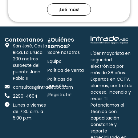
¡Leé más!
Contactanos
¿Quiénes
somos?
San José, Costa
Rica, La Uruca
Sobre nosotros
Líder mayorista en
200 metros
seguridad
Equipo
suroeste del
electrónica por
Política de venta
puente Juan
más de 38 años.
Pablo II.
Políticas de
Expertos en CCTV,
garantía
alarmas, control de
consultas@intradeabc.com
acceso, incendio y
¡Registrate!
2290-4604
redes TI.
Lunes a viernes
Potenciamos al
de 7:30 a.m. a
técnico con
5:00 p.m.
capacitación
constante y
soporte
especializado en