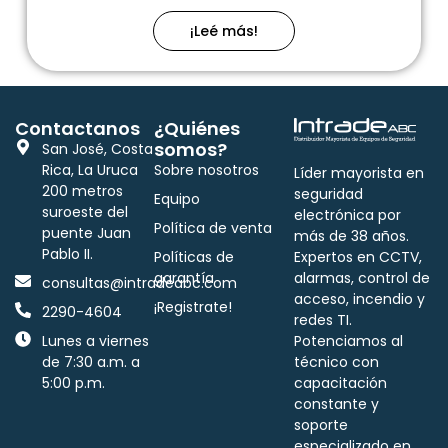
¡Leé más!
Contactanos
¿Quiénes
somos?
San José, Costa
Rica, La Uruca
Sobre nosotros
Líder mayorista en
200 metros
seguridad
Equipo
suroeste del
electrónica por
Política de venta
puente Juan
más de 38 años.
Pablo II.
Políticas de
Expertos en CCTV,
garantía
alarmas, control de
consultas@intradeabc.com
acceso, incendio y
¡Registrate!
2290-4604
redes TI.
Lunes a viernes
Potenciamos al
de 7:30 a.m. a
técnico con
5:00 p.m.
capacitación
constante y
soporte
especializado en