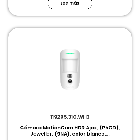
¡Leé más!
119295.310.WH3
Cámara MotionCam HDR Ajax, (PhOD),
Jeweller, (9NA), color blanco,...