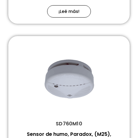
¡Leé más!
SD760M10
Sensor de humo, Paradox, (M25),