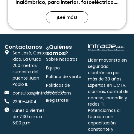
inalámbrico, para interior, fotoeléctrico,...
¡Leé más!
Contactanos
¿Quiénes
somos?
San José, Costa
Rica, La Uruca
Sobre nosotros
Líder mayorista en
200 metros
seguridad
Equipo
suroeste del
electrónica por
Política de venta
puente Juan
más de 38 años.
Pablo II.
Políticas de
Expertos en CCTV,
garantía
alarmas, control de
consultas@intradeabc.com
acceso, incendio y
¡Registrate!
2290-4604
redes TI.
Lunes a viernes
Potenciamos al
de 7:30 a.m. a
técnico con
5:00 p.m.
capacitación
constante y