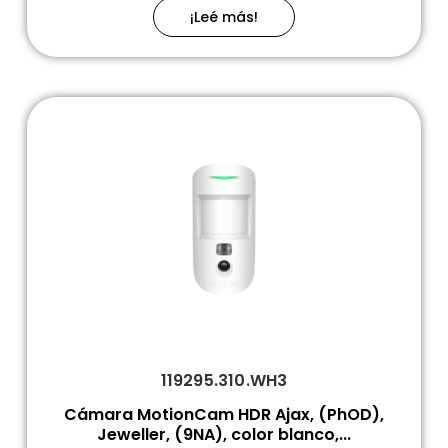
¡Leé más!
119295.310.WH3
Cámara MotionCam HDR Ajax, (PhOD),
Jeweller, (9NA), color blanco,...