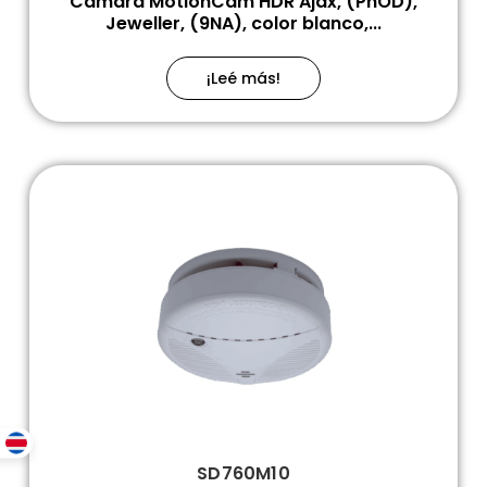
Cámara MotionCam HDR Ajax, (PhOD),
Jeweller, (9NA), color blanco,...
¡Leé más!
SD760M10