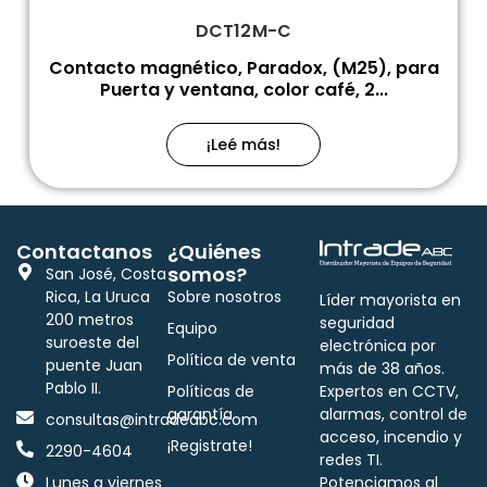
DCT12M-C
Contacto magnético, Paradox, (M25), para
Puerta y ventana, color café, 2...
¡Leé más!
Contactanos
¿Quiénes
somos?
San José, Costa
Rica, La Uruca
Sobre nosotros
Líder mayorista en
200 metros
seguridad
Equipo
suroeste del
electrónica por
Política de venta
puente Juan
más de 38 años.
Pablo II.
Políticas de
Expertos en CCTV,
garantía
alarmas, control de
consultas@intradeabc.com
acceso, incendio y
¡Registrate!
2290-4604
redes TI.
Lunes a viernes
Potenciamos al