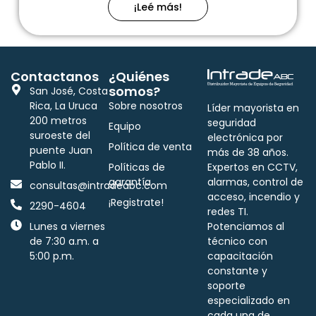
¡Leé más!
Contactanos
¿Quiénes
somos?
San José, Costa
Rica, La Uruca
Sobre nosotros
Líder mayorista en
200 metros
seguridad
Equipo
suroeste del
electrónica por
Política de venta
puente Juan
más de 38 años.
Pablo II.
Políticas de
Expertos en CCTV,
garantía
alarmas, control de
consultas@intradeabc.com
acceso, incendio y
¡Registrate!
2290-4604
redes TI.
Lunes a viernes
Potenciamos al
de 7:30 a.m. a
técnico con
5:00 p.m.
capacitación
constante y
soporte
especializado en
cada una de