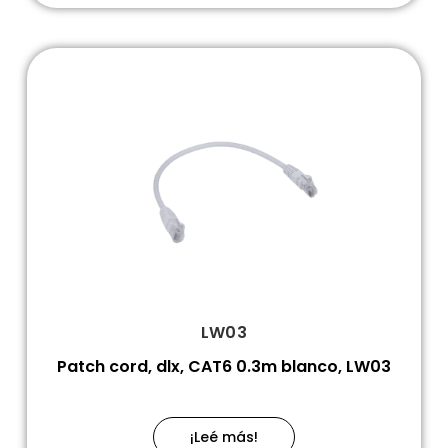
LW03
Patch cord, dlx, CAT6 0.3m blanco, LW03
¡Leé más!