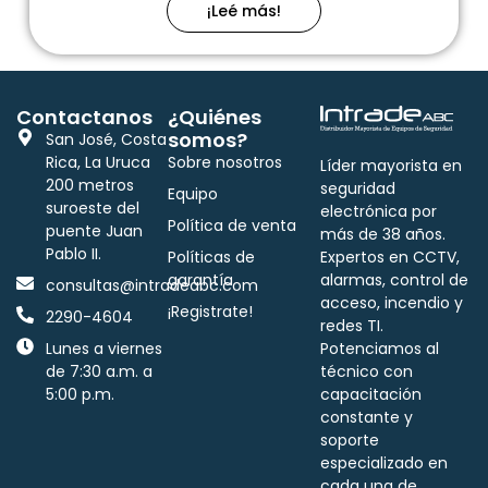
¡Leé más!
Contactanos
¿Quiénes
somos?
San José, Costa
Rica, La Uruca
Sobre nosotros
Líder mayorista en
200 metros
seguridad
Equipo
suroeste del
electrónica por
Política de venta
puente Juan
más de 38 años.
Pablo II.
Políticas de
Expertos en CCTV,
garantía
alarmas, control de
consultas@intradeabc.com
acceso, incendio y
¡Registrate!
2290-4604
redes TI.
Lunes a viernes
Potenciamos al
de 7:30 a.m. a
técnico con
5:00 p.m.
capacitación
constante y
soporte
especializado en
cada una de