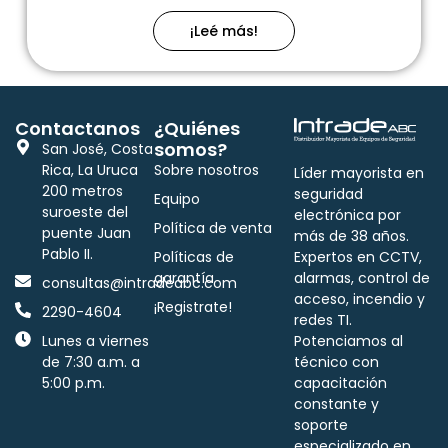
¡Leé más!
Contactanos
¿Quiénes
somos?
San José, Costa
Rica, La Uruca
Sobre nosotros
Líder mayorista en
200 metros
seguridad
Equipo
suroeste del
electrónica por
Política de venta
puente Juan
más de 38 años.
Pablo II.
Políticas de
Expertos en CCTV,
garantía
alarmas, control de
consultas@intradeabc.com
acceso, incendio y
¡Registrate!
2290-4604
redes TI.
Lunes a viernes
Potenciamos al
de 7:30 a.m. a
técnico con
5:00 p.m.
capacitación
constante y
soporte
especializado en