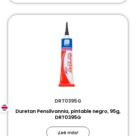
DRT0395G
Duretan Pensilvannia, pintable negro, 95g,
DRT0395G
¡Leé más!