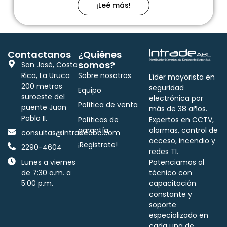
¡Leé más!
Contactanos
¿Quiénes
somos?
San José, Costa
Rica, La Uruca
Sobre nosotros
Líder mayorista en
200 metros
seguridad
Equipo
suroeste del
electrónica por
Política de venta
puente Juan
más de 38 años.
Pablo II.
Políticas de
Expertos en CCTV,
garantía
alarmas, control de
consultas@intradeabc.com
acceso, incendio y
¡Registrate!
2290-4604
redes TI.
Lunes a viernes
Potenciamos al
de 7:30 a.m. a
técnico con
5:00 p.m.
capacitación
constante y
soporte
especializado en
cada una de