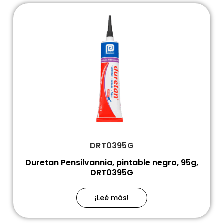
DRT0395G
Duretan Pensilvannia, pintable negro, 95g,
DRT0395G
¡Leé más!