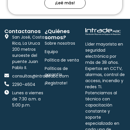
¡Leé más!
Contactanos
¿Quiénes
somos?
San José, Costa
Rica, La Uruca
Sobre nosotros
Líder mayorista en
200 metros
seguridad
Equipo
suroeste del
electrónica por
Política de venta
puente Juan
más de 38 años.
Pablo II.
Políticas de
Expertos en CCTV,
garantía
alarmas, control de
consultas@intradeabc.com
acceso, incendio y
¡Registrate!
2290-4604
redes TI.
Lunes a viernes
Potenciamos al
de 7:30 a.m. a
técnico con
5:00 p.m.
capacitación
constante y
soporte
especializado en
cada una de