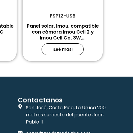
FSP12-USB
ntable
Panel solar, Imou, compatible
5G
con cámara Imou Cell 2 y
Imou Cell Go, 3W,...
¡Leé más!
Contactanos
San José, Costa Rica, La Uruca 200
metros suroeste del puente Juan
Pablo II.