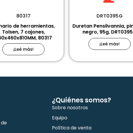
80317
DRT0395G
ario de herramientas,
Duretan Pensilvannia, pi
Tolsen, 7 cajones,
negro, 95g, DRT039
60x460x810MM, 80317
¡Leé más!
¡Leé más!
¿Quiénes somos?
Sobre nosotros
Equipo
 de
Política de venta