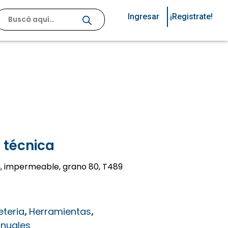
Ingresar
¡Registrate!
 técnica
ton, impermeable, grano 80, T489
eteria
,
Herramientas
,
nuales