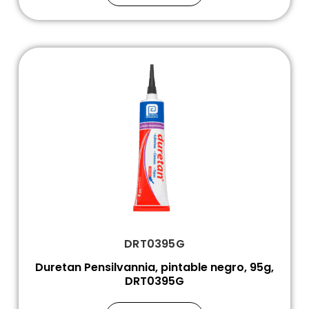
DRT0395G
Duretan Pensilvannia, pintable negro, 95g,
DRT0395G