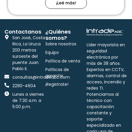
¡Leé más!
Contactanos
¿Quiénes
somos?
San José, Costa
Rica, La Uruca
Sobre nosotros
Líder mayorista en
200 metros
seguridad
Equipo
suroeste del
electrónica por
Política de venta
puente Juan
más de 38 años.
Pablo II.
Políticas de
Expertos en CCTV,
garantía
alarmas, control de
consultas@intradeabc.com
acceso, incendio y
¡Registrate!
2290-4604
redes TI.
Lunes a viernes
Potenciamos al
de 7:30 a.m. a
técnico con
5:00 p.m.
capacitación
constante y
soporte
especializado en
cada una de