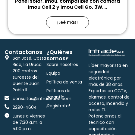
Panel solar, Imou, compatible con cámara
Imou Cell 2 y Imou Cell Go, 3W,...
¡Leé más!
Contactanos
¿Quiénes
somos?
San José, Costa
Rica, La Uruca
Sobre nosotros
Líder mayorista en
200 metros
seguridad
Equipo
suroeste del
electrónica por
Política de venta
puente Juan
más de 38 años.
Pablo II.
Políticas de
Expertos en CCTV,
garantía
alarmas, control de
consultas@intradeabc.com
acceso, incendio y
¡Registrate!
2290-4604
redes TI.
Lunes a viernes
Potenciamos al
de 7:30 a.m. a
técnico con
5:00 p.m.
capacitación
constante y