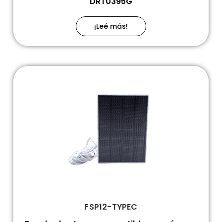
DRT0395G
¡Leé más!
FSP12-TYPEC