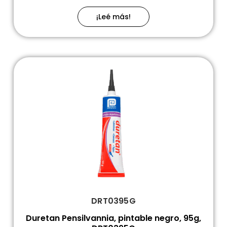
¡Leé más!
DRT0395G
Duretan Pensilvannia, pintable negro, 95g,