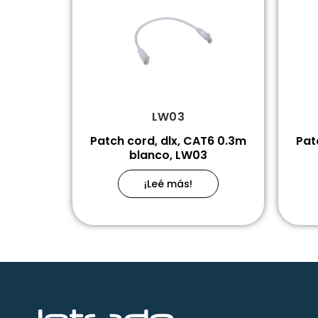
LW03
Patch cord, dlx, CAT6 0.3m
Pat
blanco, LW03
¡Leé más!