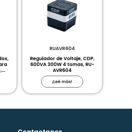
RUAVR604
dox,
Regulador de Voltaje, CDP,
ara
600VA 300W 4 tomas, RU-
...
AVR604
¡Leé más!