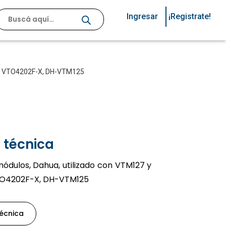
Ingresar
¡Registrate!
erie VTO4202F-X, DH-VTM125
 técnica
módulos, Dahua, utilizado con VTM127 y
VTO4202F-X, DH-VTM125
técnica