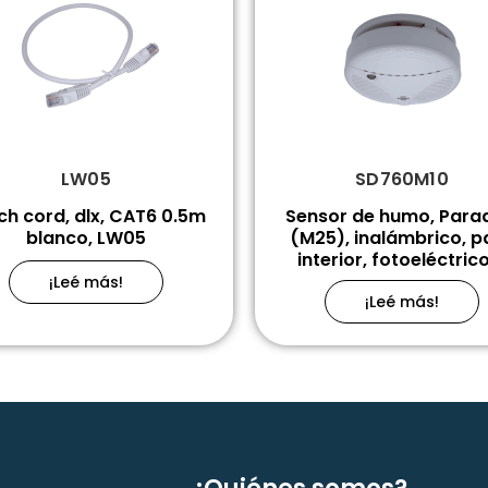
LW05
SD760M10
ch cord, dlx, CAT6 0.5m
Sensor de humo, Para
blanco, LW05
(M25), inalámbrico, p
interior, fotoeléctrico,
¡Leé más!
¡Leé más!