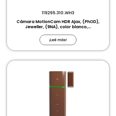
119295.310.WH3
Cámara MotionCam HDR Ajax, (PhOD),
Jeweller, (9NA), color blanco,...
¡Leé más!