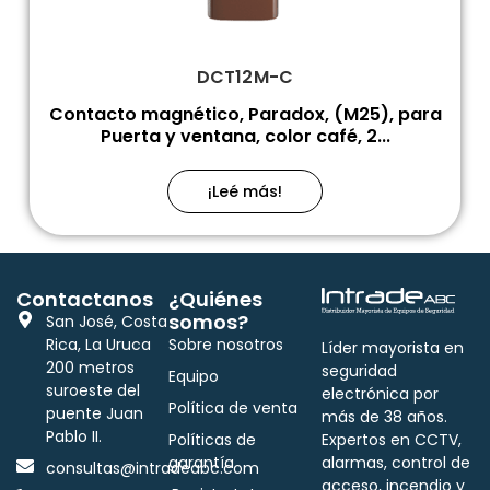
DCT12M-C
Contacto magnético, Paradox, (M25), para
Puerta y ventana, color café, 2...
¡Leé más!
Contactanos
¿Quiénes
somos?
San José, Costa
Rica, La Uruca
Sobre nosotros
Líder mayorista en
200 metros
seguridad
Equipo
suroeste del
electrónica por
Política de venta
puente Juan
más de 38 años.
Pablo II.
Políticas de
Expertos en CCTV,
garantía
alarmas, control de
consultas@intradeabc.com
acceso, incendio y